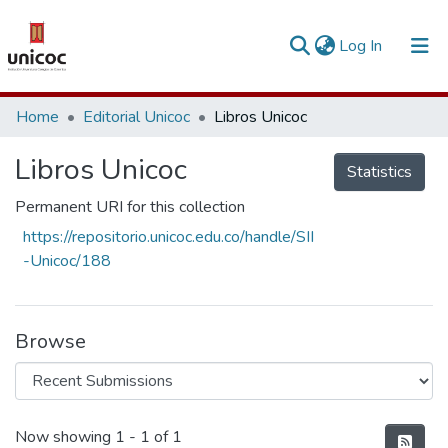
(current)
Log In
Communities & Collections
Home
Editorial Unicoc
Libros Unicoc
Research Outputs
Libros Unicoc
Statistics
Fundings & Projects
Permanent URI for this collection
People
https://repositorio.unicoc.edu.co/handle/SII
-Unicoc/188
Statistics
Browse
Recent Submissions
Now showing
1 - 1 of 1