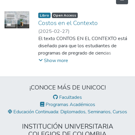
Libro
Open Access
Costos en el Contexto
(
2025-02-27
)
Cortés Cortés, Jorge Alexander
El texto CONTOS EN EL CONTEXTO está
;
Bravo, Wilmar Arnulfo
diseñado para que los estudiantes de
;
Roque, Daniel Isaac
programas de pregrado de ciencias
administrativas, contables, financieras y
Show more
económicas puedan realizar la planeación
financiera de diversas organizaciones, con
base en lo modelos de costos
¡CONOCE MÁS DE UNICOC!
desarrollados. Incluye costos por procesos
o departamentos, ajustes de costos ,
Facultades
puntos de equilibrio y costos ABC
Programas Académicos
Educación Continuada: Diplomados, Seminarios, Cursos
INSTITUCIÓN UNIVERSITARIA
COLEGIOS DE COLOMBIA