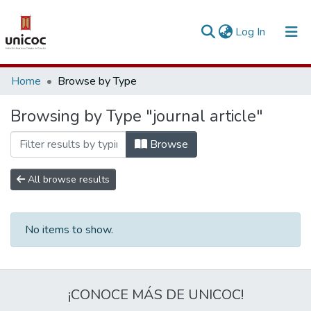
(current)
Log In
Communities & Collections
Home
Browse by Type
Research Outputs
Browsing by Type "journal article"
Fundings & Projects
Browse
People
All browse results
Statistics
No items to show.
¡CONOCE MÁS DE UNICOC!