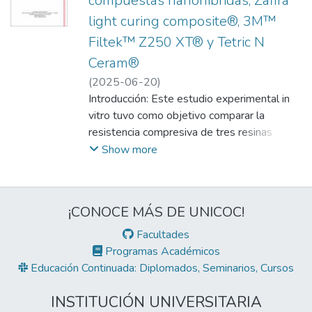
compuestas nanohibridas, Zafira
light curing composite®, 3M™
Filtek™ Z250 XT® y Tetric N
Ceram®
(
2025-06-20
)
Restrepo Montoya, Juan Fernando
Introducción: Este estudio experimental in
;
Montoya Muñoz, Leidy Maryan
vitro tuvo como objetivo comparar la
;
Zuluaga Londoño, Juliana
resistencia compresiva de tres resinas
;
Ordóñez Molina, Alejandra Marleth
compuestas nanohíbridas utilizadas en
;
Show more
Tamayo Cardona, Julian Andrés
odontología restauradora: Zafira Light
Curing Composite® (New Stetic), 3M™
Filtek™ Z250 XT® (Solventum) y Tetric N
¡CONOCE MÁS DE UNICOC!
Ceram® (Ivoclar Vivadent). La investigación
se fundamentó en la necesidad de validar el
Facultades
desempeño mecánico de estas resinas,
Programas Académicos
especialmente de Zafira, un producto
Educación Continuada: Diplomados, Seminarios, Cursos
nacional con escasa literatura independiente
que respalde sus propiedades declaradas.
INSTITUCIÓN UNIVERSITARIA