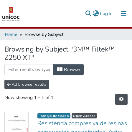
(current)
Log In
Communities & Collections
Home
Browse by Subject
Research Outputs
Browsing by Subject "3M™ Filtek™
Z250 XT"
Fundings & Projects
People
Browse
Statistics
All browse results
Now showing
1 - 1 of 1
Trabajo de Grado
Open Access
Resistencia compresiva de resinas