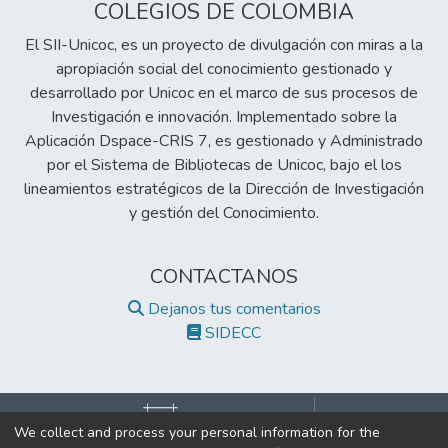
Metodología: Se diseñó un ensayo bajo
COLEGIOS DE COLOMBIA
normas ISO 3597-3:2003, fabricando 39
El SII-Unicoc, es un proyecto de divulgación con miras a la
cilindros estándar (4 mm × 10 mm),
apropiación social del conocimiento gestionado y
distribuidos en tres grupos de 13 muestras
desarrollado por Unicoc en el marco de sus procesos de
cada uno. Los especímenes se
Investigación e innovación. Implementado sobre la
fotopolimerizaron con lámpara LED en
Aplicación Dspace-CRIS 7, es gestionado y Administrado
modo rampa (20 s por capa) para minimizar
por el Sistema de Bibliotecas de Unicoc, bajo el los
la contracción y optimizar el grado de
lineamientos estratégicos de la Dirección de Investigación
conversión. La resistencia compresiva se
y gestión del Conocimiento.
evaluó mediante una máquina universal
Tinius Olsen H50-KS, midiendo variables
como fuerza máxima (N), esfuerzo (MPa),
CONTACTANOS
extensión (mm) y deformación (%). Los
Dejanos tus comentarios
datos se analizaron con ANOVA (p ≥ 0.05).
SIDECC
Resultados: Tetric N Ceram® registró los
valores más altos en resistencia compresiva
(2054.33 N ± 741.23) y esfuerzo máximo
(163.5 MPa ± 59), pero con amplia
We collect and process your personal information for the
dispersión en los datos, lo que sugiere