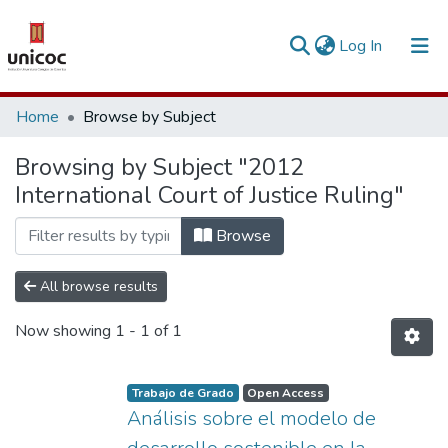
(current)
Log In
Communities & Collections
Home
Browse by Subject
Research Outputs
Browsing by Subject "2012
International Court of Justice Ruling"
Fundings & Projects
People
Browse
Statistics
All browse results
Now showing
1 - 1 of 1
Trabajo de Grado
Open Access
Análisis sobre el modelo de