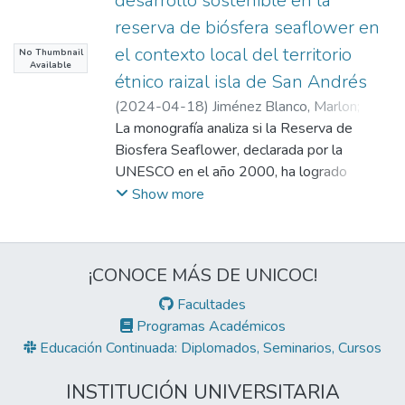
desarrollo sostenible en la
reserva de biósfera seaflower en
el contexto local del territorio
No Thumbnail
Available
étnico raizal isla de San Andrés
(
2024-04-18
)
Jiménez Blanco, Marlon
;
Olano García, Hernán Alejandro
La monografía analiza si la Reserva de
Biosfera Seaflower, declarada por la
UNESCO en el año 2000, ha logrado
convertirse en un verdadero modelo de
Show more
desarrollo sostenible para el Archipiélago
de San Andrés, Providencia y Santa
Catalina, territorio ancestral del pueblo
¡CONOCE MÁS DE UNICOC!
Raizal.
Facultades
Aunque inicialmente se avanzó en
Programas Académicos
zonificación, educación ambiental y
Educación Continuada: Diplomados, Seminarios, Cursos
planificación, después de 24 años los
principales problemas siguen sin resolverse:
INSTITUCIÓN UNIVERSITARIA