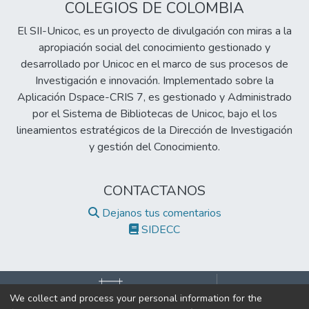
sobrepoblación, turismo masivo, deterioro
COLEGIOS DE COLOMBIA
de ecosistemas, mala gestión de residuos,
El SII-Unicoc, es un proyecto de divulgación con miras a la
expansión urbana descontrolada y limitada
apropiación social del conocimiento gestionado y
seguridad alimentaria. El fallo de la Corte de
desarrollado por Unicoc en el marco de sus procesos de
La Haya en 2012 agravó la situación al
Investigación e innovación. Implementado sobre la
reducir el territorio marino disponible.
Aplicación Dspace-CRIS 7, es gestionado y Administrado
por el Sistema de Bibliotecas de Unicoc, bajo el los
El estudio concluye que, pese a la
lineamientos estratégicos de la Dirección de Investigación
declaratoria internacional, Seaflower no ha
y gestión del Conocimiento.
logrado consolidarse como un modelo de
sostenibilidad, ya que las acciones
implementadas han sido insuficientes para
CONTACTANOS
transformar las dinámicas socioambientales
Dejanos tus comentarios
del archipiélago.
SIDECC
We collect and process your personal information for the