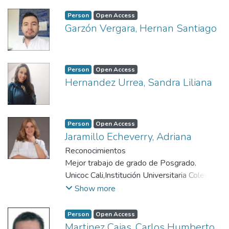
Person
Open Access
Garzón Vergara, Hernan Santiago
Person
Open Access
Hernandez Urrea, Sandra Liliana
Person
Open Access
Jaramillo Echeverry, Adriana
Reconocimientos
Mejor trabajo de grado de Posgrado.
Unicoc Cali,Institución Universitaria Colegios
de Colombia - Unicoc (Antes Colegio
Show more
Odontológico Colombiano) - Diciembrede
2018
Person
Open Access
Aporte para el fortalecimiento de la
Martinez Cajas, Carlos Humberto