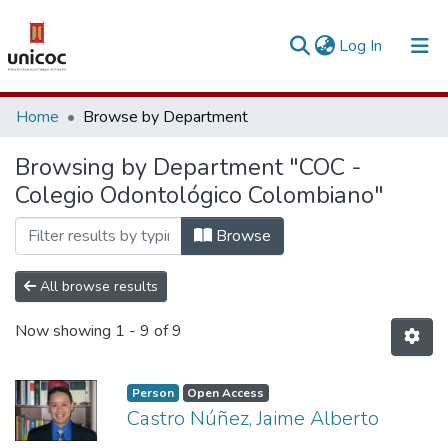
(current)
Log In
Communities & Collections
Home
Browse by Department
Research Outputs
Browsing by Department "COC -
Colegio Odontológico Colombiano"
Fundings & Projects
People
Browse
Statistics
All browse results
Now showing
1 - 9 of 9
Person
Open Access
Castro Núñez, Jaime Alberto