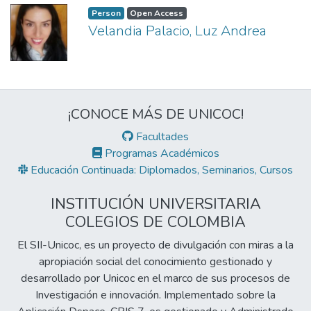
JUNIOR, según la Convocatoria de
Person
Open Access
- Agostode 2006
COLCIENCIAS 2014.,Institución
Velandia Palacio, Luz Andrea
Reconocimiento del Tribunal de Ética
Universitaria Colegios de Colombia - Unicoc
Odontológica,Tribunal Nacional de Ética
(Antes Colegio Odontológico Colombiano) -
Odontológica - Octubrede 2022
Mayode 2015
Madrina de Promoción - Institución
Por su condición de Miembro Activo del
Universitaria Colegios de Colombia -
grupo CIENCIAS ODONTOLÓGICAS
¡CONOCE MÁS DE UNICOC!
UNICOC,Institución Universitaria Colegios
UNICOC, clasificación B,Institución
de Colombia - Unicoc (Antes Colegio
Facultades
Universitaria Colegios de Colombia - Unicoc
Odontológico Colombiano) - Febrerode
Programas Académicos
(Antes Colegio Odontológico Colombiano) -
2023
Educación Continuada: Diplomados, Seminarios, Cursos
Mayode 2015
Distinción desempeño académico,
producción de conocimiento y apoyo
INSTITUCIÓN UNIVERSITARIA
institucional Unicoc,Institución Universitaria
COLEGIOS DE COLOMBIA
Colegios de Colombia - Unicoc (Antes
El SII-Unicoc, es un proyecto de divulgación con miras a la
Colegio Odontológico Colombiano) -
apropiación social del conocimiento gestionado y
Mayode 2022
desarrollado por Unicoc en el marco de sus procesos de
Investigación e innovación. Implementado sobre la