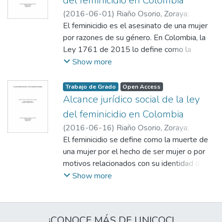
del feminicidio en Colombia
(
2016-06-01
)
Riaño Osorio, Zoraya
;
Guerrero Ardila, Eduardo
El feminicidio es el asesinato de una mujer
;
Acero Soto, Sandra Marcela
por razones de su género. En Colombia, la
Ley 1761 de 2015 lo define como la
muerte de una mujer por su condición de ser
Show more
mujer o por motivos relacionados con su
identidad de género, con el objetivo de
Trabajo de Grado
Open Access
proteger el derecho a la vida de las
Alcance jurídico social de la ley
mujeres. Este delito puede estar
del feminicidio en Colombia
influenciado por diversos factores como la
(
2016-06-16
)
Riaño Osorio, Zoraya
;
violencia intrafamiliar, las condiciones
Guerrero Ardila, Eduardo
El feminicidio se define como la muerte de
;
económicas, los antecedentes de violencia
Acero Soto, Sandra Marcela
una mujer por el hecho de ser mujer o por
del agresor, la cultura y el entorno social. Sin
motivos relacionados con su identidad de
embargo, el trabajo plantea que no era
género, conforme al artículo 2° de la Ley
Show more
necesario crear el feminicidio como un delito
1761 de 2015 en Colombia. Esta norma
autónomo, porque ya existía como
tipifica el feminicidio como delito autónomo
agravante en el Código Penal. Según el
y busca proteger el derecho a la vida de las
autor, la creación de la ley puede
¡CONOCE MÁS DE UNICOC!