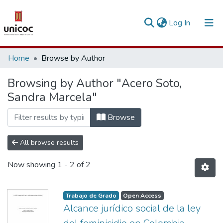
(current)
Log In
Communities & Collections
Home
Browse by Author
Research Outputs
Browsing by Author "Acero Soto,
Sandra Marcela"
Fundings & Projects
People
Browse
Statistics
All browse results
Now showing
1 - 2 of 2
Trabajo de Grado
Open Access
Alcance jurídico social de la ley