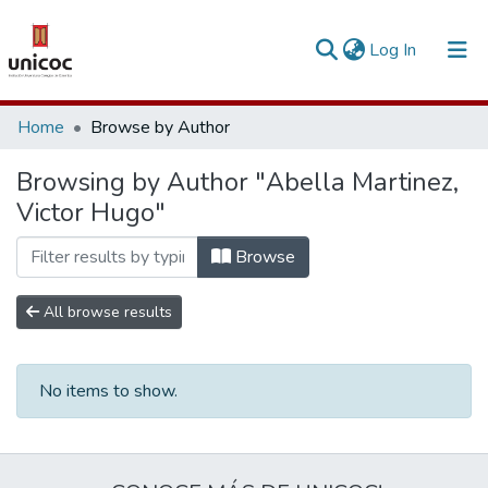
(current)
Log In
Communities & Collections
Home
Browse by Author
Research Outputs
Browsing by Author "Abella Martinez,
Victor Hugo"
Fundings & Projects
People
Browse
Statistics
All browse results
No items to show.