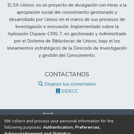
Sonría Sede Roma, durante el mes de enero
El SII-Unicoc, es un proyecto de divulgación con miras a la
de 2006, mediante la medición de la
apropiación social del conocimiento gestionado y
percepción de la calidad según los
desarrollado por Unicoc en el marco de sus procesos de
procesos, relacionados con la prestación de
Investigación e innovación. Implementado sobre la
los servicios de odontología, estructura y
Aplicación Dspace-CRIS 7, es gestionado y Administrado
los resultados percibidos por los usuarios y
por el Sistema de Bibliotecas de Unicoc, bajo el los
determinar la importancia relativa de los
lineamientos estratégicos de la Dirección de Investigación
factores en la repetición del servicio. Me
y gestión del Conocimiento.
Keithen en 1966 y Kronfield en 1979,
reportaron como último factor crítico para
que un odontólogo sea bueno, la calidad
CONTACTANOS
técnica. Honing C. y Massagli M. en 1979
Dejanos tus comentarios
encontraron que los pacientes casi siempre
SIDECC
perciben la calidad de la atención en cuanto
a las relaciones humanas y casi nunca están
en capacidad de valorar objetivamente la
competencia técnica del odontólogo. Los
We collect and process your personal information for the
resultados del presente estudio mostraron
following purposes:
Authentication, Preferences,
que todos los usuarios se sintieron a gusto
©2017 Todos los derechos reservados.
Acknowledgement and Statistics
.