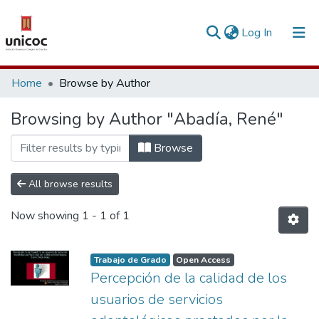
(current)
Log In
Communities & Collections
Home
Browse by Author
Research Outputs
Browsing by Author "Abadía, René"
Fundings & Projects
Browse
People
All browse results
Statistics
Now showing
1 - 1 of 1
Trabajo de Grado
Open Access
Percepción de la calidad de los
usuarios de servicios