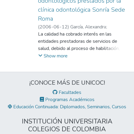
odontológicos prestados por la
clínica odontológica Sonría Sede
Roma
(
2006-06-12
)
García, Alexandra
;
Labrador, Sidney
La calidad ha cobrado interés en las
;
Pachón Rodríguez, Mónica Alejandra
entidades prestadoras de servicios de
;
Triana, Witman
salud, debido al proceso de habilitación,
;
Abadía, René
;
Gómez Vélez, Conrado
acreditación y mejoramiento. A su vez la
Show more
inclusión de políticas de servicio al cliente,
como parte integral de la prestación del
servicio ha hecho que los prestadores sean
¡CONOCE MÁS DE UNICOC!
más competitivos y diseñen estrategias
orientadas a satisfacer necesidades, las
Facultades
cuales son generalmente medidas a través
Programas Académicos
de percepciones. Con este estudio se
Educación Continuada: Diplomados, Seminarios, Cursos
pretendía determinar la percepción de la
calidad de los usuarios de los servicios de
INSTITUCIÓN UNIVERSITARIA
odontología, en la Clínica Odontológica
COLEGIOS DE COLOMBIA